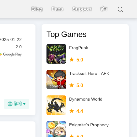
Blog
Fans
Support
होम
Top Games
2025-01-22
2.0
FragPunk
5.0
Tracksuit Hero : AFK
5.0
Dynamons World
हिन्दी
4.4
Enigmite's Prophecy
5.0