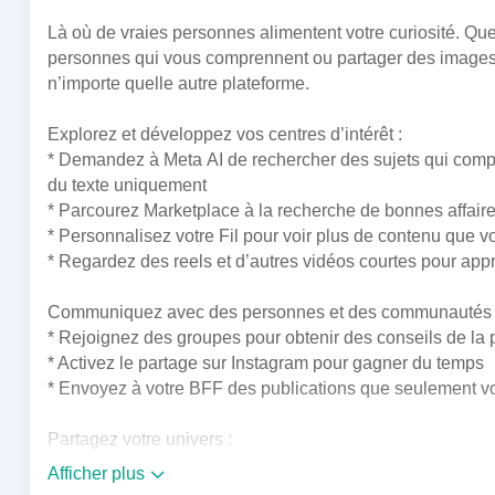
Là où de vraies personnes alimentent votre curiosité. Qu
personnes qui vous comprennent ou partager des images d
n’importe quelle autre plateforme.
Explorez et développez vos centres d’intérêt :
* Demandez à Meta AI de rechercher des sujets qui compte
du texte uniquement
* Parcourez Marketplace à la recherche de bonnes affaires 
* Personnalisez votre Fil pour voir plus de contenu que
* Regardez des reels et d’autres vidéos courtes pour app
Communiquez avec des personnes et des communautés 
* Rejoignez des groupes pour obtenir des conseils de la p
* Activez le partage sur Instagram pour gagner du temps
* Envoyez à votre BFF des publications que seulement v
Partagez votre univers :
* Utilisez l’IA générative pour envoyer des images person
Afficher plus
* Personnalisez votre profil afin de choisir votre apparen