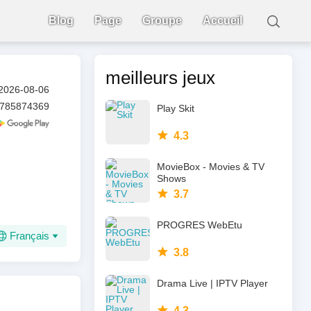
Blog
Page
Groupe
Accueil
meilleurs jeux
2026-08-06
785874369
Play Skit
4.3
MovieBox - Movies & TV
Shows
3.7
PROGRES WebEtu
Français
3.8
Drama Live | IPTV Player
4.3