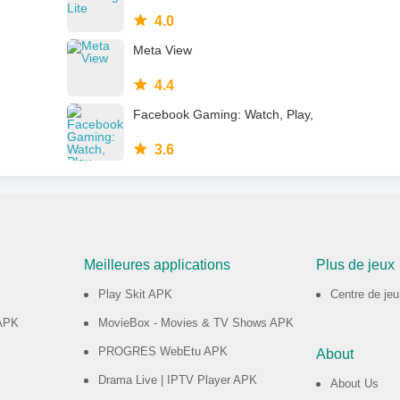
4.0
Meta View
4.4
Facebook Gaming: Watch, Play,
3.6
Meilleures applications
Plus de jeux
Play Skit APK
Centre de jeu
APK
MovieBox - Movies & TV Shows APK
PROGRES WebEtu APK
About
Drama Live | IPTV Player APK
About Us