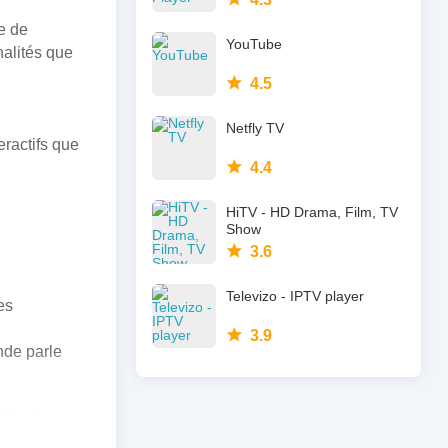
e de
YouTube
nalités que
4.5
Netfly TV
eractifs que
4.4
HiTV - HD Drama, Film, TV
Show
3.6
Televizo - IPTV player
es
3.9
nde parle
blications