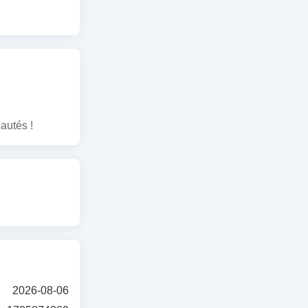
lète d’outils
itant le
autés !
2026-08-06