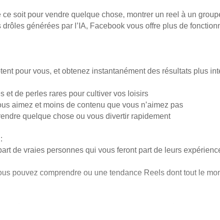
e ce soit pour vendre quelque chose, montrer un reel à un group
rôles générées par l’IA, Facebook vous offre plus de fonction
nt pour vous, et obtenez instantanément des résultats plus int
et de perles rares pour cultiver vos loisirs
 vous aimez et moins de contenu que vous n’aimez pas
rendre quelque chose ou vous divertir rapidement
:
art de vraies personnes qui vous feront part de leurs expérienc
ous pouvez comprendre ou une tendance Reels dont tout le mo
nalisées à vos proches ou obtenir de l’aide pour rédiger des pu
ce et avec qui vous partagez vos publications