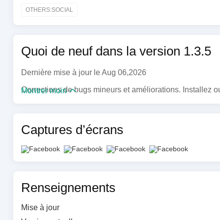
* Créez facilement des reels à partir de modèles populaire
OTHERS:SOCIAL
de montage
* Capturez et partagez l’instant présent dans des stories
* Restez en contact avec vos ami·es grâce aux appels vi
Quoi de neuf dans la version 1.3.5
Conditions générales et règlements: https://www.faceboo
Dernière mise à jour le Aug 06,2026
Découvrez comment nous travaillons pour assurer la sécur
Corrections de bugs mineurs et améliorations. Installez o
Montrer moin
Centre de sécurité Meta : https://about.meta.com/actions/
Captures d’écrans
Renseignements
Mise à jour