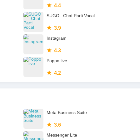
4.4
SUGO : Chat Parti Vocal
3.9
Instagram
4.3
Poppo live
4.2
Meta Business Suite
3.6
Messenger Lite