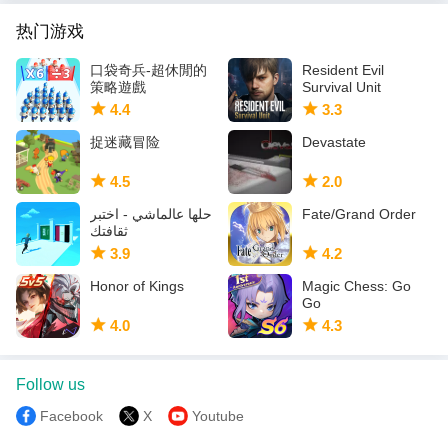
热门游戏
口袋奇兵-超休閒的
Resident Evil
策略遊戲
Survival Unit
4.4
3.3
捉迷藏冒险
Devastate
4.5
2.0
حلها عالماشي - اختبر
Fate/Grand Order
ثقافتك
3.9
4.2
Honor of Kings
Magic Chess: Go
Go
4.0
4.3
Follow us
Facebook
X
Youtube