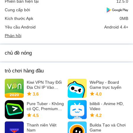
Phiên bản hiện tại
12.5.0
Cung cấp bởi
Kích thước Apk
0MB
Yêu cầu Android
Android 4.4+
Phản hồi
chủ đề nóng
trò chơi hàng đầu
Kiwi VPN Thay Đổi
WePlay - Board
Địa Chỉ IP Vào
Game trực tuyến
Mạng Nhanh
3.6
4.0
Pure Tuber - Không
bilibili - Anime HD,
có QC, Premium
Video
miễn phí
4.5
4.2
Thanh niên Việt
Builda Tạo và Chơi
Nam
Game