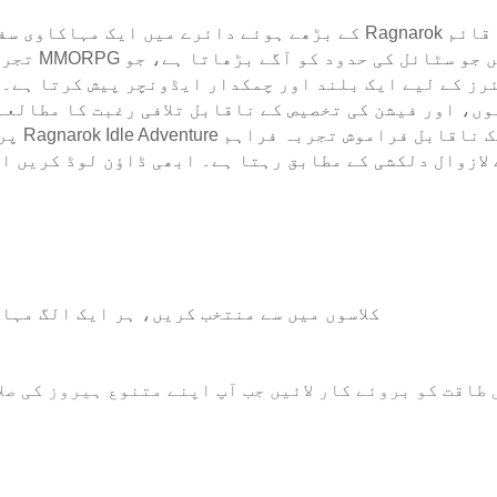
رز کے لیے ایک بلند اور چمکدار ایڈونچر پیش کرتا ہے۔ 
پرانی
پانچ مشہور Ragnarok کلاسوں میں سے منتخب کریں، ہر ایک
طاقت کو بروئے کار لائیں جب آپ اپنے متنوع ہیروز کی صلا
خوفناک راکشسوں اور افسانوی MVP مالکان کے خلاف جنگ میں شامل ہوں، سرور کے پار 