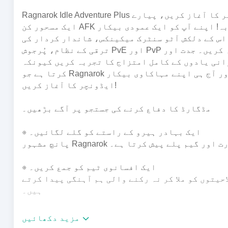
Ragnarok Idle Adventure Plus کے بڑھے ہوئے دائرے میں ایک مہاکاوی سفر کا آغاز کریں، پیارے Ragnarok کائنات میں قائم
ایک مسحور کن AFK تجربہ! اپنے آپ کو ایک عمودی بیکار MMORPG میں غرق کریں جو سٹائل کی حدود کو آگے بڑھاتا ہے، جو
اس کے دلکش آٹو سنٹرک میکینکس، شاندار کردار کی
ترقی کے نظام، پُرجوش PvE اور PvP لڑائیوں، اور فیشن کی تخصیص کے ناقابل تلافی رغبت کا مطالعہ کریں۔ جدت اور
 یادوں کے کامل امتزاج کا تجربہ کریں کیونکہ Ragnarok Idle Adventure گیمنگ کا ایک ناقابل فراموش تجربہ فراہم
کرتا ہے جو Ragnarok کائنات کے لازوال دلکشی کے مطابق رہتا ہے۔ ابھی ڈاؤن لوڈ کریں اور آج ہی اپنے مہاکاوی بیکار
ایڈونچر کا آغاز کریں!
مڈگارڈ کا دفاع کرنے کی جستجو پر آگے بڑھیں۔
※ ایک بہادر ہیرو کے راستے کو گلے لگائیں۔
 الگ مہارت اور گیم پلے پیش کرتا ہے۔
※ ایک افسانوی ٹیم کو جمع کریں۔
حیتوں کو ملا کر نہ رکنے والی ہم آہنگی پیدا کرتے
ہیں۔
※ چیلنج کرنے والے دشمنوں کو فتح کریں۔
مزید دکھائیں
سے اتحادیوں کے ساتھ۔