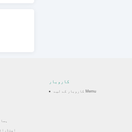
کاروبار
کاروبار کے لیے Memu
ہمار
اینڈرائ