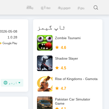
ہوم
سپورٹ
مداح
بلاگ
ٹاپ گیمز
2026-05-08
1.0.28
Zombie Tsunami
4.6
Shadow Slayer
4.5
Rise of Kingdoms - Gamota
اردو
4.7
Pakistan Car Simulator
Game
4.1