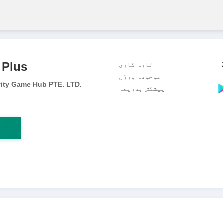
 Plus
تازہ کاری
موجودہ ورژن
ity Game Hub PTE. LTD.
پیشکش بذریعہ