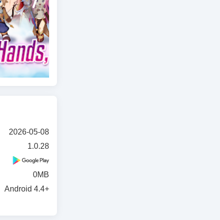
پیارے ہی
Ragnarok
آسانی کے 
2026-05-08
1.0.28
فیشن کے بہ
0MB
Android 4.4+