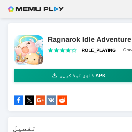
Ragnarok Idle Adventure
Grav
ROLE_PLAYING
ڈاؤن لوڈ کریں APK
کے ساتھ شیئر کریں:
تفصیل