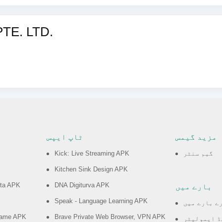
مزید منجانب 
مزید گیمس
ٹاپ ایپس
گیم سنٹر
Kick: Live Streaming APK
Kitchen Sink Design APK
ota APK
DNA Digiturva APK
بارے میں
Speak - Language Learning APK
ے بارے میں
 Game APK
Brave Private Web Browser, VPN APK
ڈ ایمولیٹر