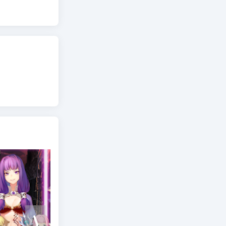
بغیر کسی کو
بناتے ہی
اپنے ہی