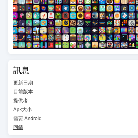
開始您的冒險：
開始一場您可以隨處享受的拼圖冒險。“離線遊戲無需Wi
添加的新拼圖，總有新的東西可供發現。
如何充分利用我們的遊戲：
保持更新： 請務必下載最新更新，以獲取新的拼圖和功能
與朋友互動： 挑戰您的朋友和家人，看看誰能更快地解
探索不同模式： 嘗試各種遊戲模式，讓您的拼圖體驗多
與我們聯繫：
訊息
保持最新的新聞和更新。關注我們的社交媒體並加入我們
更新日期
立即下載“離線遊戲無需WiFi拼圖”，體驗離線遊戲的樂趣。
目前版本
提供者
Apk大小
需要 Android
回饋