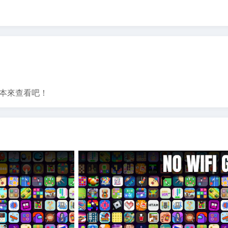
需求。無論您喜歡策略、邏輯還是休閒遊戲，我們都有。
，還有有趣的高爾夫主題挑戰，增添額外的趣味。
能讓您娛樂數小時。
版本來查看吧！
Fi拼圖”。分享您的進展，挑戰您的朋友，看看誰能最快解決拼圖
們的遊戲旨在即使沒有網絡連接也能提供最佳的視覺體驗。
數據以用於其他重要的事情。
以玩得更久而不會耗盡設備電量。
有WiFi，您都可以隨時享受我們的挑戰。