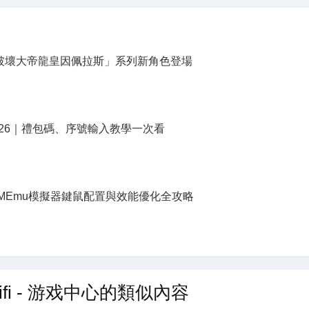
破壞大帝龍皇因佩拉斯」系列新角色登場
2026｜禮包碼、序號輸入教學一次看
學：MEmu模擬器鍵鼠配置與效能優化全攻略
ifi - 游戏中心的類似內容