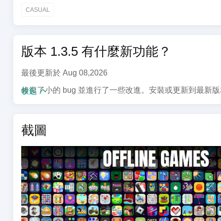
到有趣和參與。
CASUAL
娛樂： 我們的遊戲提供各種挑戰，滿足所有類型玩家的
版本 1.3.5 有什麼新功能？
高爾夫和紙牌接龍： 我們不僅提供經典的紙牌接龍拼圖
最後更新於 Aug 08,2026
方塊爆破： 我們最受歡迎的功能之一，方塊爆破拼圖定
修復了小的 bug 並進行了一些改進。安裝或更新到最新
收起
加入社區：
加入全球數百萬玩家，他們已經在享受“離線遊戲無需Wi
截圖
高品質圖形的離線娛樂：
體驗驚人的圖形和流暢的動畫，使每個拼圖栩栩如生。我
主要好處：
無數據使用： 在享受我們的離線娛樂時，節省您的移動
省電： 我們的遊戲經過優化，消耗更少的電池，讓您可
隨處可玩： 無論您在飛機上、火車上，還是只是在家裡沒