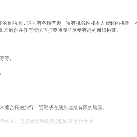
您最終的目的地，這裡有各種有趣、富有挑戰性和令人費解的拼圖，
，非常適合在任何情況下打發時間並享受有趣的離線挑戰。
龍等等。
。
非常適合長途旅行、通勤或在網絡連接有限的地區。
無需WiFi。這是放鬆和享受空閒時間的好方法。
戰如方塊爆破，我們有適合所有人的東西。我們的拼圖旨在讓所