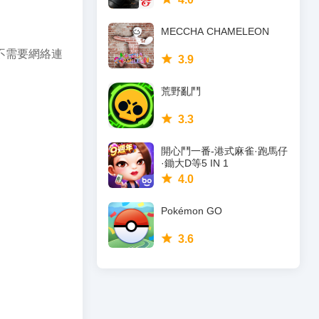
MECCHA CHAMELEON
不需要網絡連
3.9
荒野亂鬥
3.3
開心鬥一番-港式麻雀·跑馬仔
·鋤大D等5 IN 1
4.0
Pokémon GO
3.6
有年齡層的人感