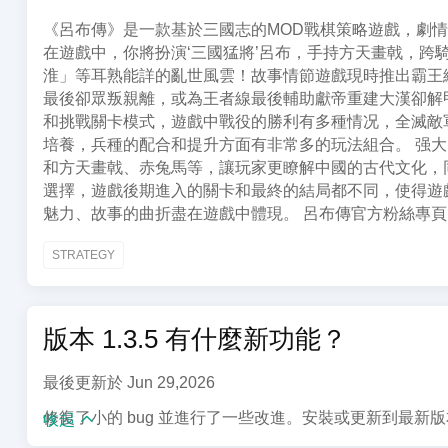
《呂布傳》是一款基於三國志的MOD戰棋策略遊戲，劇
在遊戲中，你將扮演‘三國猛將’呂布，手持方天畫戟，
淮」等耳熟能詳的亂世風雲！故事情節遊戲現時推出霸王
最後卻眾叛親離，或為王者線最後輔助獻帝重建大漢卻解甲
和挑戰關卡模式，遊戲中戰役的勝利有多種情况，全滅敵
培養，兵種的配合和提升方面有非常多的玩法組合。 强
和方天畫戟、赤兔馬等，讓玩家更瞭解中國的古代文化，
選擇，遊戲後期進入的關卡和最終的結局都不同，使得遊
魅力、故事的曲折盡在遊戲中體現。 呂布傳官方粉絲專頁：https://w
STRATEGY
版本 1.3.5 有什麼新功能？
最後更新於 Jun 29,2026
修復了小的 bug 並進行了一些改進。安裝或更新到最新
收起