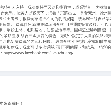
情完整引人入勝，玩法獨特而又頗具挑戰性，職業豐富，兵種相
跨騎赤兔馬，擁美人以戰天下，演義「飛將出世、爭奪兗州、徐州
線和王者線，根據玩家選擇不同的劇情展開，或為霸王線自己靠
歸隱。 遊戲特色 戰棋策略玩法多樣 用戶通關管道多樣。可以
軍，擊殺主將，逃到某地，佔領城池等等。圍繞這些勝利目標，
大的策略體系 結合三國演義的特色，遊戲中設定了大量的策略和
同時也新增遊戲的內涵和趣味。 結局多樣性 根據玩家或劇情中
戲更加耐玩，玩家可以多次通關玩到不同的關卡和結局。 精彩
ww.facebook.com/Lvbuzhuang/
版本來查看吧！