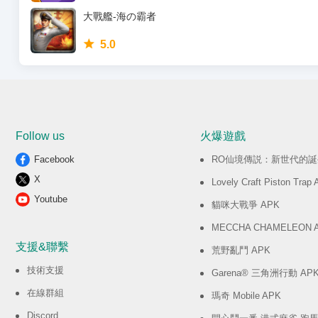
大戰艦-海の霸者
5.0
Follow us
火爆遊戲
Facebook
RO仙境傳説：新世代的誕生
X
Lovely Craft Piston Trap
Youtube
貓咪大戰爭 APK
MECCHA CHAMELEON 
支援&聯繫
荒野亂鬥 APK
技術支援
Garena® 三角洲行動 AP
在線群組
瑪奇 Mobile APK
Discord