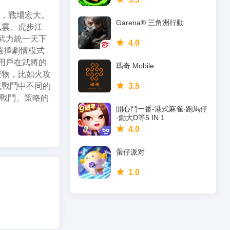
克，戰場宏大。
Garena® 三角洲行動
風雲、虎步江
武力統一天下
4.0
選擇劇情模式
用戶在武將的
瑪奇 Mobile
寶物，比如火攻
或戰鬥中不同的
3.5
的戰鬥、策略的
開心鬥一番-港式麻雀·跑馬仔
·鋤大D等5 IN 1
4.0
蛋仔派对
1.0