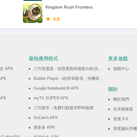
Kingdom Rush Frontiers
4.8
最熱應用程式
更多遊戲
 APK
三竹智選股－智慧選股與個股分析(先行版) APK
遊戲中心
 APK
Bubble Player - 純淨HD影音，待機背景播放器 APK
Google NotebookLM APK
關於
APK
myTV SUPER APK
關於我們
三竹股市－免費行動股市即時報價、全台百萬用戶使用 APK
安卓模擬器
K
SoCatch APK
逍遙 9.0
拼多多 APK
用電腦玩手機