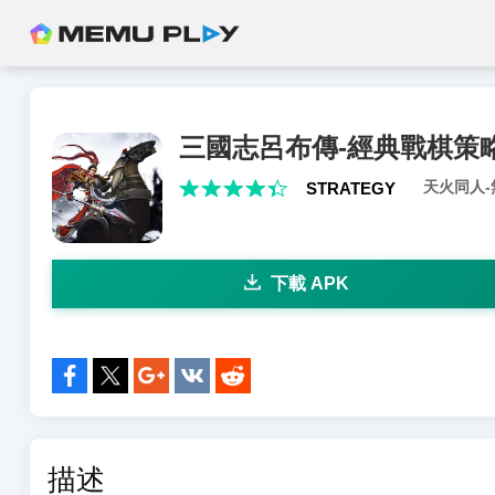
三國志呂布傳-經典戰棋策
天火同人
STRATEGY
下載 APK
分享到:
描述