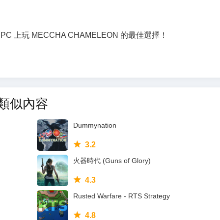
C 上玩 MECCHA CHAMELEON 的最佳選擇！
類似內容
Dummynation
3.2
火器時代 (Guns of Glory)
4.3
Rusted Warfare - RTS Strategy
4.8