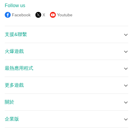
Follow us
Facebook
X
Youtube
支援&聯繫
技術支援
火爆遊戲
在線群組
RO仙境傳説：新世代的誕生 APK
Discord
最熱應用程式
Lovely Craft Piston Trap APK
Email
三竹智選股－智慧選股與個股分析(先行版) APK
貓咪大戰爭 APK
更多遊戲
Bubble Player - 純淨HD影音，待機背景播放器 APK
MECCHA CHAMELEON APK
遊戲中心
Google NotebookLM APK
瑪奇 Mobile APK
關於
myTV SUPER APK
Garena® 三角洲行動 APK
關於我們
投資先生 APK
荒野亂鬥 APK
企業版
安卓模擬器
三竹股市－免費行動股市即時報價、全台百萬用戶使用 APK
開心鬥一番-港式麻雀·跑馬仔·鋤大D等5 IN 1 APK
企業版入口
逍遙 9.0
SoCatch APK
蛋仔派对 APK