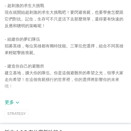
- 超刺激的求生大挑戰
現在就開始超刺激的求生大挑戰吧！要閃避喪屍，也要學會怎麼跟
它們對抗。記住，生存可不只是活下去那麼簡單，還得要有快速的
反應和聰明的策略呢！
- 組建你的夢幻隊伍
招募英雄，每位英雄都有獨特技能。三軍任您選擇，組合不同英雄
來輕鬆擊敗喪屍。
- 建造你自己的避難所
建立基地，擴大你的隊伍。你是這個避難所的希望之光，領導大家
走向希望！在這個喪屍橫行的世界裡，你的選擇將影響你的未來
哦！
- 與全球玩家合作
更多
在這個充滿挑戰的喪屍世界裡，生存是需要團隊合作的。與全世界
的玩家一起合作對抗喪屍吧！但要注意了，聯盟關係可是很複雜
STRATEGY
的，並不是每個遇到的倖存者都是友善的喔！