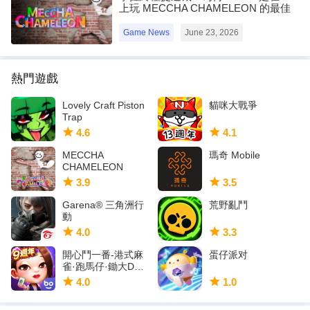
上玩 MECCHA CHAMELEON 的最佳
選擇！
Game News
June 23, 2026
熱門遊戲
Lovely Craft Piston
貓咪大戰爭
Trap
4.6
4.1
MECCHA
瑪奇 Mobile
CHAMELEON
3.9
3.5
Garena® 三角洲行
荒野亂鬥
動
4.0
3.3
開心鬥一番-港式麻
蛋仔派对
雀·跑馬仔·鋤大D等5
IN 1
4.0
1.0