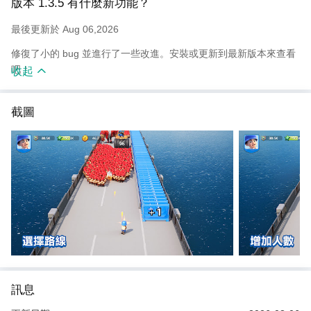
版本 1.3.5 有什麼新功能？
你能在這場喪屍浩劫中存活下來嗎？加入《Last War: Survival
Game》，開始一段驚心動魄的生存與策略之旅吧！
最後更新於 Aug 06,2026
修復了小的 bug 並進行了一些改進。安裝或更新到最新版本來查看
※ 本軟體因涉及暴力，性（遊戲角色穿著凸顯性特徵之服飾）依遊
吧！
收起
戲軟體分級管理辦法分類為輔15級。
※ 本遊戲為免費使用，遊戲內另提供購買虛擬遊戲幣、物品等付費
截圖
服務。
※ 長時間進行遊戲，請注意使用時間，避免沉迷於遊戲。
代理商資訊：易亨數位行銷有限公司
代理商地址：台灣台北市
訊息