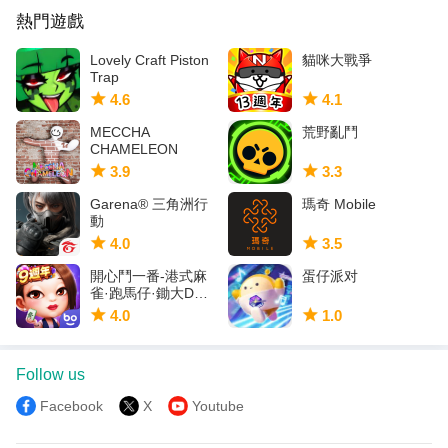
熱門遊戲
Lovely Craft Piston
貓咪大戰爭
Trap
4.6
4.1
MECCHA
荒野亂鬥
CHAMELEON
3.9
3.3
Garena® 三角洲行
瑪奇 Mobile
動
4.0
3.5
開心鬥一番-港式麻
蛋仔派对
雀·跑馬仔·鋤大D等5
IN 1
4.0
1.0
Follow us
Facebook
X
Youtube