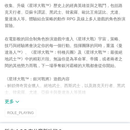
收集、升級《星球大戰™》歷史上的經典英雄並與之戰鬥，包括路
克天行者、亞蘇卡譚諾、黑武士、韓索羅、歐比王肯諾比、尤達、
曼達洛人等。體驗結合策略的動作 RPG 及線上多人遊戲的角色扮演
冒險。
在電影般的回合制角色扮演遊戲中進入《星球大戰》宇宙，策略、
技巧與經驗將會決定你的每一個行動。指揮團隊的同時，重溫《曼
達洛人™》、《星球大戰™：特種兵團》及《星球大戰™：最後絕
地武士™》中的精彩片段。無論你是為革命軍、帝國，或者兩者之
間的其他勢力而戰，下一場爭奪銀河霸權的大戰都會從你開始。
《星球大戰™：銀河戰將》遊戲內容
- 解鎖傳奇賞金獵人、絕地武士、西斯武士，以及路克天行者、黑武
士、韓索羅、尤達、亞蘇卡與曼達洛人等英雄
- 戰鬥、升級並強化英雄，在戰略回合制 RPG 遊戲中建立精英隊伍
更多
- 掌握具有可升級裝備與能力的回合制戰鬥，支配此 RPG 策略遊戲
中的 PvE / PvP 對戰
ROLE_PLAYING
征服競技場