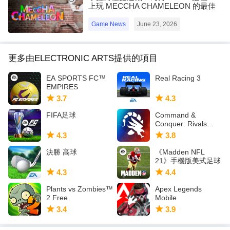
ea.com/zh-tw/service-updates。
上玩 MECCHA CHAMELEON 的最佳
選擇！
Game News
June 23, 2026
更多由ELECTRONIC ARTS提供的項目
EA SPORTS FC™
Real Racing 3
EMPIRES
3.7
4.3
FIFA足球
Command &
Conquer: Rivals
PVP
4.3
3.8
決勝 高球
《Madden NFL
21》手機版美式足球
4.3
4.4
Plants vs Zombies™
Apex Legends
2 Free
Mobile
3.4
3.9