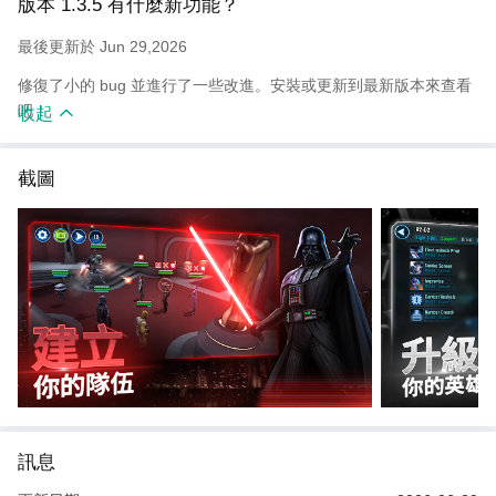
版本 1.3.5 有什麼新功能？
- 面對輪番上陣的《星球大戰》對手，如戴克斯、祖塔茲、海盜 AT-
ST 等
最後更新於 Jun 29,2026
- 攀升排名以獲得排行榜榮譽，賺取頂級獎勵及材料
修復了小的 bug 並進行了一些改進。安裝或更新到最新版本來查看
在銀河宇宙飛船的戰鬥中一決高下
吧！
收起
- 指揮千歲鷹等經典船艦，並在星際背景的戰術角色扮演遊戲中主宰
「艦隊競技場」
截圖
- 招募英雄來駕駛你的船艦，並解鎖強大的船艦能力以建立你的艦隊
遊玩充滿策略性的回合制 RPG 遊戲
- 部署援軍，反擊敵人，並在 PvE / PvP RPG 遊戲中掌握戰術戰鬥
- 在回合制線上多人遊戲中與你的公會合作，制霸領土爭奪戰鬥及戰
爭
- 收集史詩般的戰利品，升級你的陣容，並在這個動作角色扮演遊戲
冒險中提升排名
成為銀河系的主宰
- 善用韓索羅的「別跟我說機率」、歐比旺肯諾比的「心靈控制
訊息
術」、曼德羅人的「瓦解」等強大招式！
- 在回合制 RPG 戰鬥中指揮絕地武士、西斯武士及賞金獵人，進行