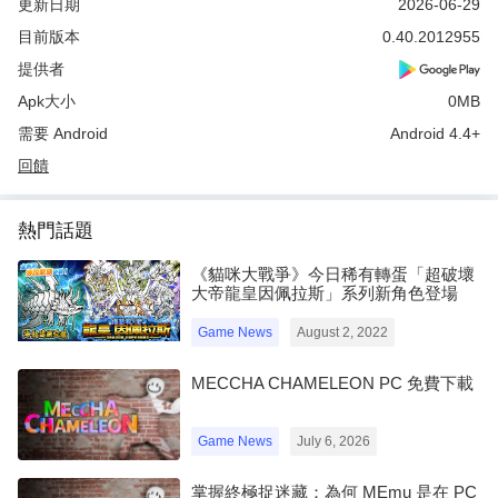
更新日期
2026-06-29
令人難忘的戰鬥
目前版本
0.40.2012955
提供者
線上組隊
- 與公會好友聯手，在史詩式的線上角色扮演遊戲中帶頭突襲，對抗
Apk大小
0MB
蘭克與 AAT 坦克等傳奇頭目
需要 Android
Android 4.4+
- 參加「隊伍競技場」，「銀河挑戰」等「競技場」等線上遊戲
回饋
加入全息影像桌，召集你的隊伍，並在這款經典的回合制策略角色
扮演遊戲中證明你的傳奇成就。
熱門話題
《貓咪大戰爭》今日稀有轉蛋「超破壞
本應用程式：需要接受EA的隱私與Cookie政策及使用者協議。需要
大帝龍皇因佩拉斯」系列新角色登場
網際網路連線（可能需支付網路費用）。 允許玩家透過遊戲內聊天
溝通。若要停用，請在遊戲內設定選單中查看「聊天室設定」。
Game News
August 2, 2022
使用者協議：terms.ea.com/tc
MECCHA CHAMELEON PC 免費下載
隱私與Cookie政策：privacy.ea.com/tc
請造訪 help.ea.com/tw 以取得支援或查詢。
Game News
July 6, 2026
EA在下列網址發佈通知30天後，可能將其線上功能收回：
掌握終極捉迷藏：為何 MEmu 是在 PC