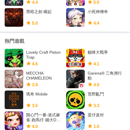
4.4
5.0
黑暗之劍 崛起
小死神傳奇
5.0
4.4
熱門遊戲
Lovely Craft Piston
貓咪大戰爭
Trap
4.6
4.1
MECCHA
Garena® 三角洲行
CHAMELEON
動
3.9
4.0
瑪奇 Mobile
荒野亂鬥
3.5
3.3
開心鬥一番-港式麻
蛋仔派对
雀·跑馬仔·鋤大D等5
IN 1
4.0
1.0