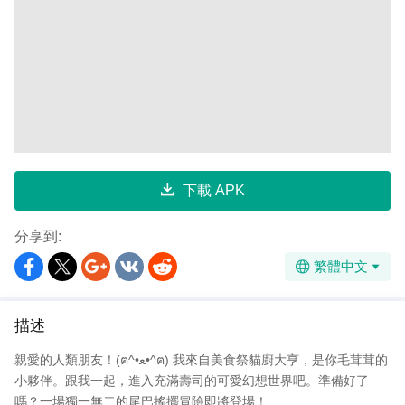
下載 APK
分享到:
繁體中文
描述
親愛的人類朋友！(ฅ^•ﻌ•^ฅ) 我來自美食祭貓廚大亨，是你毛茸茸的
小夥伴。跟我一起，進入充滿壽司的可愛幻想世界吧。準備好了
嗎？一場獨一無二的尾巴搖擺冒險即將登場！