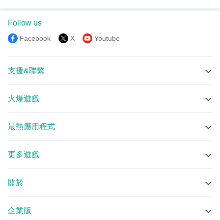
Follow us
Facebook
X
Youtube
支援&聯繫
技術支援
火爆遊戲
在線群組
RO仙境傳説：新世代的誕生 APK
Discord
最熱應用程式
Lovely Craft Piston Trap APK
Email
三竹智選股－智慧選股與個股分析(先行版) APK
貓咪大戰爭 APK
更多遊戲
Bubble Player - 純淨HD影音，待機背景播放器 APK
MECCHA CHAMELEON APK
遊戲中心
Google NotebookLM APK
Garena® 三角洲行動 APK
關於
myTV SUPER APK
瑪奇 Mobile APK
關於我們
三竹股市－免費行動股市即時報價、全台百萬用戶使用 APK
荒野亂鬥 APK
企業版
安卓模擬器
SoCatch APK
開心鬥一番-港式麻雀·跑馬仔·鋤大D等5 IN 1 APK