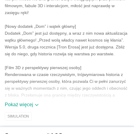
filmowym, fabule 3D i interakcjom, miłość jest naprawdę w
zasięgu ręki!
[Nowy dodatek „Dom” i wątek główny]
Dodatek „Dom” jest już dostępny, a wraz z nim nowa aktualizacja
wątku głównego! „Przed wolą władcy nawet kosmos się kłania”.
Wersja 5.0, druga rocznica [Tron Erosa] jest już dostępna. Zbliż
się do niego, gdy historia rozwija się warstwa po warstwie.
[Film 3D z perspektywy pierwszej osoby]
Renderowana w czasie rzeczywistym, trójwymiarowa historia z
perspektywy pierwszej osoby, która pozwala Ci w pełni zanurzyć
się w ważnych momentach z nim, czując jego oddech i obecność
z bliska. Przełamuje ona granicę między rzeczywistością a
światem wirtualnym, zapewniając wyjątkowe, realistyczne i
Pokaż więcej
immersyjne wrażenia.
SIMULATION
[Interakcje 3D]
Renderowanie 3D w czasie rzeczywistym zapewnia realistyczne