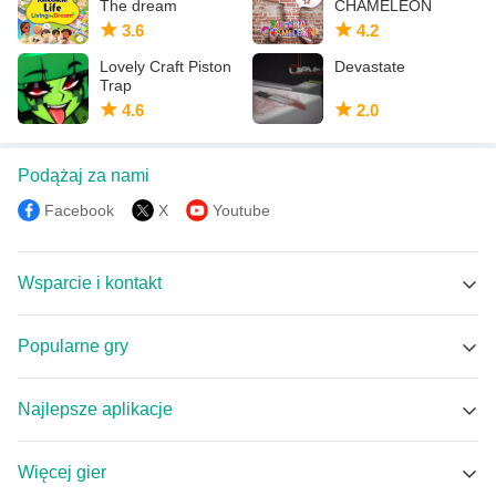
The dream
CHAMELEON
3.6
4.2
Lovely Craft Piston
Devastate
Trap
4.6
2.0
Podążaj za nami
Facebook
X
Youtube
Wsparcie i kontakt
Wsparcie MEmu
Popularne gry
Facebook Group
Brawl Stars APK
Discord
Najlepsze aplikacje
Coin Master APK
Email
Tuya Smart APK
Null's Brawl APK
Więcej gier
小羽VPN - 一键连接 无限流量 白嫖VPN APK
Standoff 2 APK