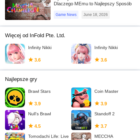
Dlaczego MEmu to Najlepszy Sposób
na Grę w MECCHA CHAMELEON na
PC!
Game News
June 18, 2026
Więcej od InFold Pte. Ltd.
Infinity Nikki
Infinity Nikki
3.6
3.6
Najlepsze gry
Brawl Stars
Coin Master
3.9
3.9
Null's Brawl
Standoff 2
4.5
3.7
Tomodachi Life: Live
MECCHA