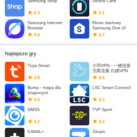
Samsung Shop
Device Care
wtyczek
- Książka adresowa: świadczenie usług wymagających
4.3
4.1
synchronizacji konta przy użyciu zarejestrowanych informacji o
Samsung Internet
Ekran startowy
koncie Samsung
Browser
Samsung One UI
- Kalendarz: umożliwia synchronizację harmonogramu z
4.0
3.7
urządzeniem do noszenia
- Dzienniki połączeń: Aby zapewnić synchronizację rejestru
połączeń z urządzeniem do noszenia
Najlepsze gry
- SMS: Aby zapewnić synchronizację wiadomości SMS z
Tuya Smart
小羽VPN - 一键连接
urządzeniem do noszenia
无限流量 白嫖VPN
3.8
4.4
Bump - mapa dla
LSC Smart Connect
znajomych
4.0
4.3
DMSS
TVP Sport
4.2
4.3
CANAL+
Ziicam