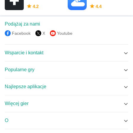
4.2
4.4
Podążaj za nami
Facebook
X
Youtube
Wsparcie i kontakt
Wsparcie MEmu
Popularne gry
Facebook Group
Brawl Stars APK
Discord
Najlepsze aplikacje
Coin Master APK
Email
Tuya Smart APK
Null's Brawl APK
Więcej gier
小羽VPN - 一键连接 无限流量 白嫖VPN APK
Standoff 2 APK
Centrum Gier
Bump - mapa dla znajomych APK
Tomodachi Life: Live The dream APK
O
LSC Smart Connect APK
Lovely Craft Piston Trap APK
O nas
DMSS APK
Devastate APK