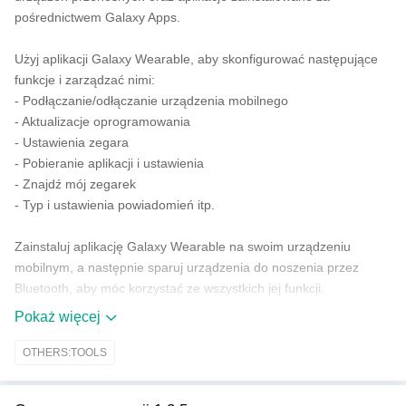
pośrednictwem Galaxy Apps.
Użyj aplikacji Galaxy Wearable, aby skonfigurować następujące
funkcje i zarządzać nimi:
- Podłączanie/odłączanie urządzenia mobilnego
- Aktualizacje oprogramowania
- Ustawienia zegara
- Pobieranie aplikacji i ustawienia
- Znajdź mój zegarek
- Typ i ustawienia powiadomień itp.
Zainstaluj aplikację Galaxy Wearable na swoim urządzeniu
mobilnym, a następnie sparuj urządzenia do noszenia przez
Bluetooth, aby móc korzystać ze wszystkich jej funkcji.
Pokaż więcej
※ Ustawienia i funkcje aplikacji Galaxy Wearable są dostępne
tylko wtedy, gdy urządzenie do noszenia jest połączone z
OTHERS:TOOLS
urządzeniem mobilnym. Funkcje nie będą działać prawidłowo bez
stabilnego połączenia między urządzeniem do noszenia a