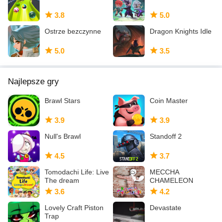
3.8
5.0
Ostrze bezczynne
Dragon Knights Idle
5.0
3.5
Najlepsze gry
Brawl Stars
Coin Master
3.9
3.9
Null's Brawl
Standoff 2
4.5
3.7
Tomodachi Life: Live
MECCHA
The dream
CHAMELEON
3.6
4.2
Lovely Craft Piston
Devastate
Trap