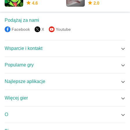
4.6
2.0
Podążaj za nami
Facebook
X
Youtube
Wsparcie i kontakt
Wsparcie MEmu
Popularne gry
Facebook Group
Brawl Stars APK
Discord
Najlepsze aplikacje
Coin Master APK
Email
Tuya Smart APK
Null's Brawl APK
Więcej gier
小羽VPN - 一键连接 无限流量 白嫖VPN APK
Standoff 2 APK
Centrum Gier
LSC Smart Connect APK
Tomodachi Life: Live The dream APK
O
Bump - mapa dla znajomych APK
MECCHA CHAMELEON APK
O nas
DMSS APK
Lovely Craft Piston Trap APK