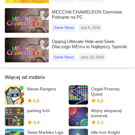
MECCHA CHAMELEON Darmowe
Pobranie na PC
Game News
July 6, 2026
Opanuj Ultimate Hide-and-Seek:
Dlaczego MEmu to Najlepszy Sposób
na Grę w MECCHA CHAMELEON na
PC!
Game News
June 18, 2026
Więcej od mobirix
Meow Rangers
Cegieł Przerwy
Quest
5.0
4.2
parking król
Wojny ekspansji
komórek
4.4
4.3
Świat Marbles Liga
Idle Iron Knight