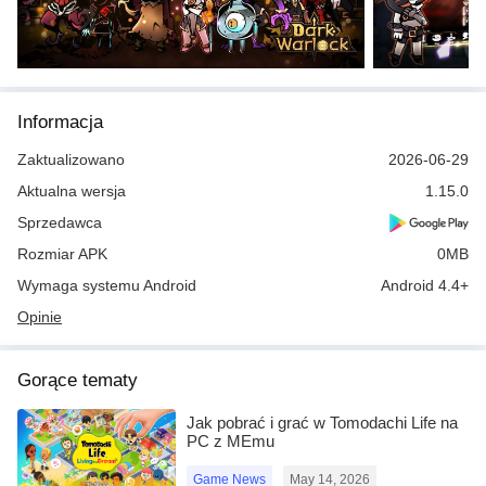
Informacja
Zaktualizowano
2026-06-29
Aktualna wersja
1.15.0
Sprzedawca
Rozmiar APK
0MB
Wymaga systemu Android
Android 4.4+
Opinie
Gorące tematy
Jak pobrać i grać w Tomodachi Life na
PC z MEmu
Game News
May 14, 2026