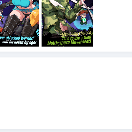
y/view/M9/T1
view/M9/T3
ustomer Support by visiting http://www.withhive.com/help/inquir