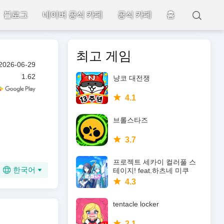
블로그
네이버 공식 카페
공식 카페
홈
최고 게임
2026-06-29
1.62
냥코 대전쟁
4.1
브롤스타즈
3.7
프로젝트 세카이 컬러풀 스
한국어
테이지! feat.하츠네 미쿠
4.3
tentacle locker
2.1