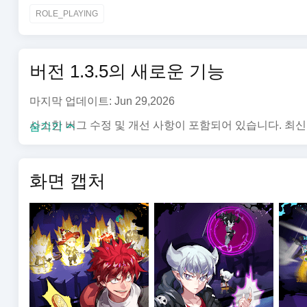
This game is free to play, but you can choose to pay real 
ROLE_PLAYING
▶Lucid Adventure : Idle RPG is available in 6 different l
English, 한국어, 日本語, 中文简体, 中文繁體 and ไทย◀
Notice per Access Authority
버전 1.3.5의 새로운 기능
[Required]
None
마지막 업데이트: Jun 29,2026
[Optional]
• PHONE: The permission is required to proceed with in-g
사소한 버그 수정 및 개선 사항이 포함되어 있습니다. 최
숨기기
* You'll be able to enjoy the service except features relat
* We recommend you to update your device to Android v6.0
v6.0.
화면 캡처
▶How to cancel the access authority you granted
You can change the access authority settings or deny the
[OS v6.0 or higher]
Go to Settings> Application Manager> Select the corres
[Below OS v6.0]
Upgrade your OS to deny permission or delete the app
* Items are available for purchase in this game. Some pa
* For Com2uS Mobile Game Terms of Service, visit www