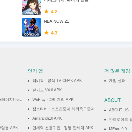
버디크러시: 판타지 골프
4.2
NBA NOW 21
4.3
인기 앱
더 많은 게임
티비착 - 공식 TV CHAK APK
게임 센터
뷰가드 V4.0 APK
.하츠네 미쿠 APK
WePlay - 파티게임 APK
ABOUT
챔스티비 : 스포츠중계 해외축구중계 스포츠분석 APK
ABOUT US
Amaranth10 APK
안드로이드 
크럼블 APK
만세력 천을귀인 - 정통 만세력 APK
MEmu 9.0