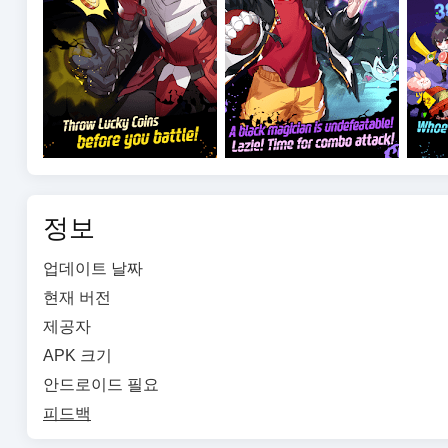
- Terms of Service : http://terms.withhive.com/terms/polic
- Privacy Policy : http://terms.withhive.com/terms/policy/
* For questions or customer support, please contact our C
정보
업데이트 날짜
현재 버전
제공자
APK 크기
안드로이드 필요
피드백