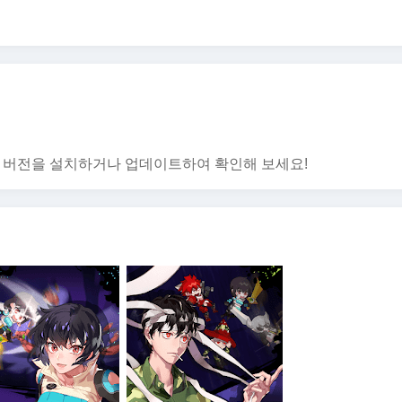
money for extra items.
anguages!
ame events and rewards and will not affect calls.
신 버전을 설치하거나 업데이트하여 확인해 보세요!
ed to above authorities even if you don't give permission to the a
 or higher since you can't give permissions individually on ve
 permission you gave even after you've agreed to the above.
ponding app> App Permissions> Agree or deny permission
id items may be refundable depending on the type of item.
.com2us.com.