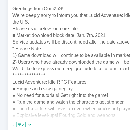
Greetings from Com2uS!
We’re deeply sorry to inform you that Lucid Adventure: Id
the U.S.
Please read below for more info.
■ Market download block date: Jan. 7th, 2021
Service updates will be discontinued after the date abov
* Please Note
1) Game download will continue to be available in markets 
2) Users who have already downloaded the game will be a
We’d like to express our deep gratitude to all of our Luci
*******************
Lucid Adventure: Idle RPG Features
● Simple and easy gameplay!
● No need for tutorials! Get right into the game!
● Run the game and watch the characters get stronger!
● The characters will level up even when you're not play
● Explosive level-ups! Pouring Gold and weapons!
● Log in to the game from time to time and get enormous
더보기
● Return and level up! Enjoy the fun of idle gameplay!