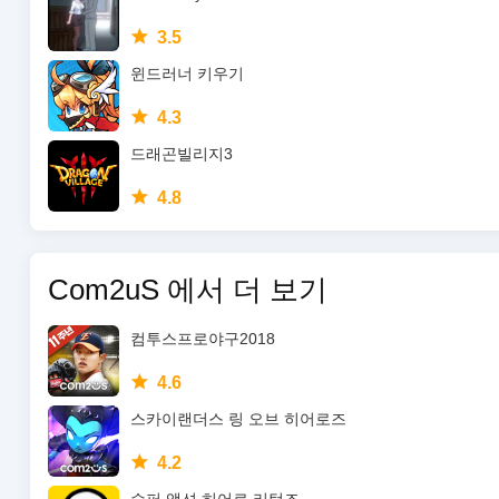
3.5
윈드러너 키우기
4.3
드래곤빌리지3
4.8
Com2uS 에서 더 보기
컴투스프로야구2018
4.6
스카이랜더스 링 오브 히어로즈
4.2