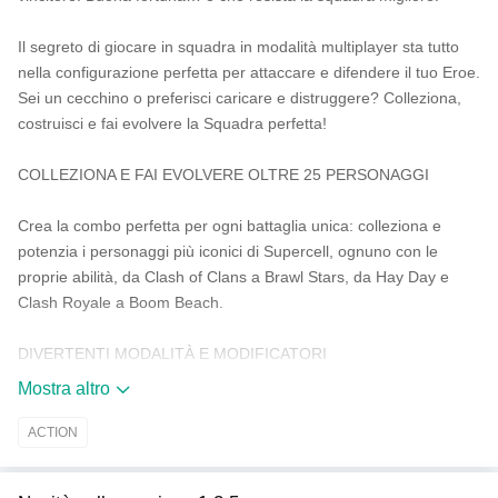
Il segreto di giocare in squadra in modalità multiplayer sta tutto
nella configurazione perfetta per attaccare e difendere il tuo Eroe.
Sei un cecchino o preferisci caricare e distruggere? Colleziona,
costruisci e fai evolvere la Squadra perfetta!
COLLEZIONA E FAI EVOLVERE OLTRE 25 PERSONAGGI
Crea la combo perfetta per ogni battaglia unica: colleziona e
potenzia i personaggi più iconici di Supercell, ognuno con le
proprie abilità, da Clash of Clans a Brawl Stars, da Hay Day e
Clash Royale a Boom Beach.
DIVERTENTI MODALITÀ E MODIFICATORI
Mostra altro
Dalla modalità multiplayer Caos al Campionato delle Squadre,
dalla Caccia alle Gemme alla modalità a due giocatori, scoprirai
ACTION
nuove tattiche e divertenti sorprese a ogni partita! Insegui i Goblin
del Bottino, distruggi le Pignatte, recluta i Fantasmi Reali per