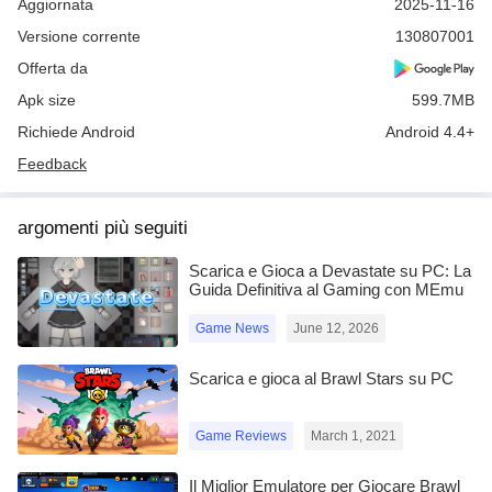
Aggiornata
2025-11-16
Crea la tua Party Room multiplayer! Sfida gli amici e dimostra di
Versione corrente
130807001
avere la Squadra migliore: chi riuscirà a sopravvivere alla
Offerta da
Battaglia e diventerà la Squadra numero uno?
Apk size
599.7MB
Normativa sulla privacy:
Richiede Android
Android 4.4+
https://supercell.com/en/privacy-policy/it/
Feedback
Condizioni d’Uso:
https://supercell.com/en/terms-of-service/it/
argomenti più seguiti
Scarica e Gioca a Devastate su PC: La
Guida per i genitori:
Guida Definitiva al Gaming con MEmu
https://supercell.com/en/parents/it/
Play
Game News
June 12, 2026
Scarica e gioca al Brawl Stars su PC
Game Reviews
March 1, 2021
Il Miglior Emulatore per Giocare Brawl