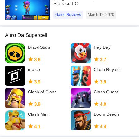
Stars su PC
Game Reviews
March 12, 2020
Altro Da Supercell
Brawl Stars
Hay Day
3.6
3.7
mo.co
Clash Royale
3.9
3.9
Clash of Clans
Clash Quest
3.9
4.0
Clash Mini
Boom Beach
4.1
4.4