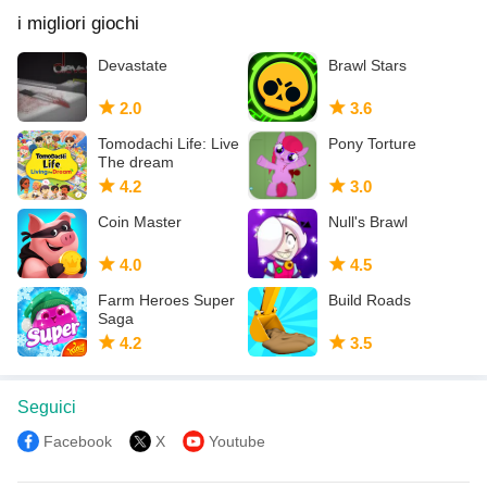
i migliori giochi
Devastate
Brawl Stars
2.0
3.6
Tomodachi Life: Live
Pony Torture
The dream
4.2
3.0
Coin Master
Null's Brawl
4.0
4.5
Farm Heroes Super
Build Roads
Saga
4.2
3.5
Seguici
Facebook
X
Youtube