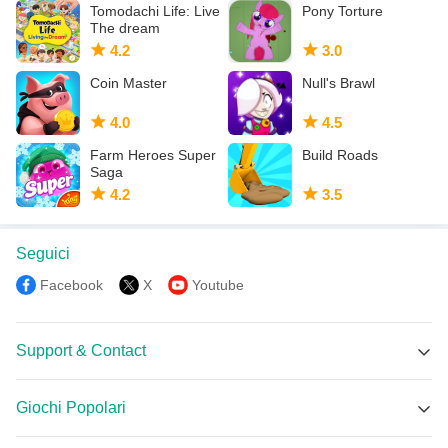
Tomodachi Life: Live
Pony Torture
The dream
4.2
3.0
Coin Master
Null's Brawl
4.0
4.5
Farm Heroes Super
Build Roads
Saga
4.2
3.5
Seguici
Facebook
X
Youtube
Support & Contact
Supporto MEmu
Giochi Popolari
Facebook Group
Devastate APK
Discord