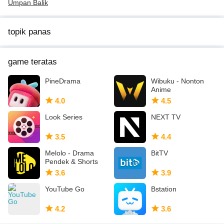
Umpan Balik
topik panas
game teratas
PineDrama
Wibuku - Nonton
Anime
4.0
4.5
Look Series
NEXT TV
3.5
4.4
Melolo - Drama
BitTV
Pendek & Shorts
3.6
3.9
YouTube Go
Bstation
4.2
3.6