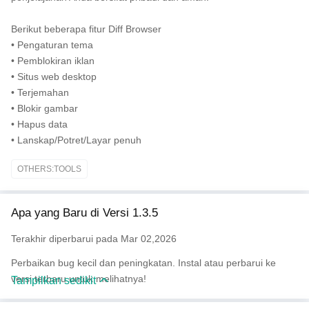
Berikut beberapa fitur Diff Browser
• Pengaturan tema
• Pemblokiran iklan
• Situs web desktop
• Terjemahan
• Blokir gambar
• Hapus data
• Lanskap/Potret/Layar penuh
OTHERS:TOOLS
Apa yang Baru di Versi 1.3.5
Terakhir diperbarui pada Mar 02,2026
Perbaikan bug kecil dan peningkatan. Instal atau perbarui ke
versi terbaru untuk melihatnya!
Tampilkan sedikit