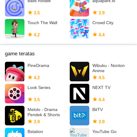
Balls Rotate
aquapark.io
Cina.
3.5
3.9
Ada pertanyaan, ide? Kami ingin dengar pendapat Anda bahkan
Touch The Wall
Crowd City
kami dapat mengintegrasikan beberapa ide Anda ke BeReal.
4.2
4.4
game teratas
PineDrama
Wibuku - Nonton
Anime
4.2
4.5
Look Series
NEXT TV
3.5
4.4
Melolo - Drama
BitTV
Pendek & Shorts
3.9
3.9
Bstation
YouTube Go