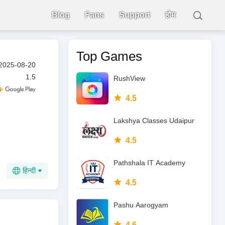
Blog
Fans
Support
होम
Top Games
2025-08-20
1.5
RushView
4.5
Lakshya Classes Udaipur
4.5
Pathshala IT Academy
हिन्दी
4.5
Pashu Aarogyam
4.6