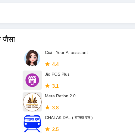
 जैसा
Cici - Your AI assistant
4.4
Jio POS Plus
3.1
Mera Ration 2.0
3.8
CHALAK DAL ( चालक दल )
2.5