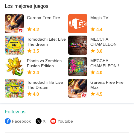
Los mejores juegos
Garena Free Fire
Magis TV
4.2
4.4
Tomodachi Life: Live
MECCHA
The dream
CHAMELEON
3.5
3.6
Plants vs Zombies
MECCHA
Fusion Edition
CHAMELEON !
3.4
4.0
Tomodachi life Live
Garena Free Fire
The Dream
Max
4.0
4.5
Follow us
Facebook
X
Youtube