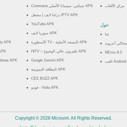
مركز الألعاب
Cinemana شبكتي: سينمانا الأصلي APK
دراما لايف | مشغل IPTV APK
YouTube APK
حول
سوريا لايف APK
عنا
الأسطورة TV - النسخه الأصلية APK
ity APK
محاكي أندرويد
HiTV – تلفزيون عالي الوضوح APK
APK
MEmu 9.0
ndreas APK
Google Gemini APK
البطاقة التموينية APK
CEE.BUZZ APK
فودو - Vodu APK
Copyright © 2026 Microvirt. All Rights Reserved.