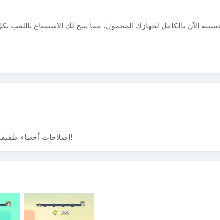
حسينه الآن بالكامل لجهازك المحمول، مما يتيح لك الاستمتاع باللعب 
إصلاحات أخطاء طفيفة وتحسينات. قم بتثبيت أو تحديث إلى أحدث نسخة للاطلاع عليها!