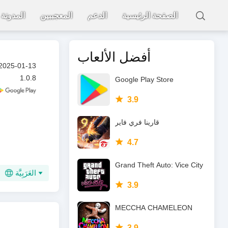
الصفحة الرئيسية
الدعم
المعجببين
المدونة
أفضل الألعاب
2025-01-13
1.0.8
Google Play Store
3.9
قارينا فري فاير
4.7
Grand Theft Auto: Vice City
العَرَبِيَّة
3.9
MECCHA CHAMELEON
3.9