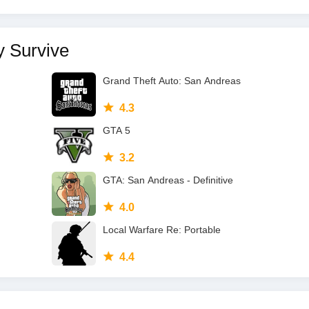
محتوى مشابه ل
Grand Theft Auto: San Andreas
4.3
GTA 5
3.2
GTA: San Andreas - Definitive
4.0
Local Warfare Re: Portable
4.4