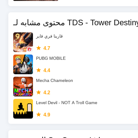
ـ TDS - Tower Destiny Survive
قارينا فري فاير
4.7
PUBG MOBILE
4.4
Mecha Chameleon
4.2
Level Devil - NOT A Troll Game
4.9