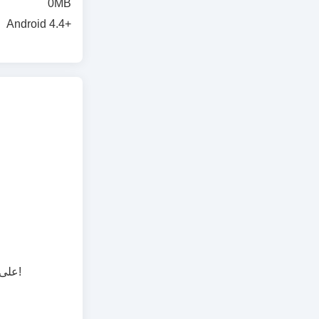
0MB
Android 4.4+
اتقن لعبة الاختباء والبحث النهائية: لماذا يُعد MEmu أفضل طريقة للعب MECCHA CHAMELEON على الكمبيوتر!