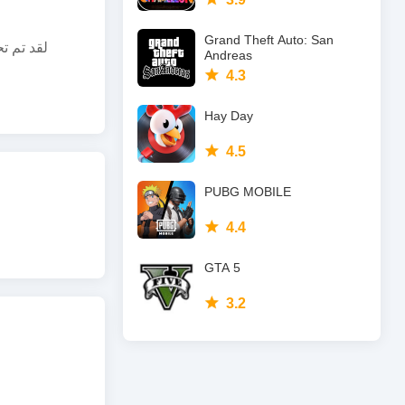
Grand Theft Auto: San
لقد تم ت
Andreas
4.3
Hay Day
4.5
PUBG MOBILE
4.4
GTA 5
3.2