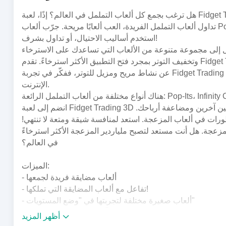
تداول ألعاب التململ الفريدة، العب ألعابًا مريحة. جرّب ألعاب Pop-Its الفريدة. أتقن مهارة قراءة نفسية خصمك، طوّر تقنيات التداول الخاصة بك،
استخدم أساليب الاحتيال، أو تداول بشرف!
ل إلى مجموعة متنوعة من الألعاب التي تساعدك على الاسترخاء
وتخفيف التوتر بمجرد فتح التطبيق الأكثر استرخاءً. تقدم Fidget Trading 3D مجموعة من الألعاب التفاعلية لمساعدتك على الاسترخاء. إذا كنت تبحث
عن نشاط مريح ومزيل للتوتر، ففكّر في تجربة Fidget Trading 3D. مع ذلك، احذر من عمليات الاحتيال المحتملة في تداول ألعاب التململ عبر
الإنترنت.
انضم إلى لعبة Fidget Trading 3D لتوسيع مجموعتك من ألعاب تخفيف التوتر! يمكنك استبدال ألعابك المزعجة مع لاعبين آخرين ومضاعفة أرباحك.
طورات في ألعاب المزعجة. استعد لمنافسة شيقة ومتعة لا تنتهي!
عجة. هل أنت مستعد لتصبح ملياردير المزعجة الأكثر استرخاءً
في العالم؟
الميزات:
- ألعاب مضايقة فريدة لجمعها
- تفاعل مع ألعاب المضايقة التي تملكها!
- ألعاب صغيرة مختلفة لتجربتها في "وضع المستويات"
- آليات لعب بسيطة وسهلة.
أظهر المزيد