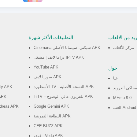
زيد من الالعاب
التطبيقات الأكثر شهرة
مركز الألعاب
Cinemana شبكتي: سينمانا الأصلي APK
دراما لايف | مشغل IPTV APK
YouTube APK
حول
سوريا لايف APK
عنا
الأسطورة TV - النسخه الأصلية APK
ity APK
محاكي أندرويد
HiTV – تلفزيون عالي الوضوح APK
APK
MEmu 9.0
ndreas APK
Google Gemini APK
البطاقة التموينية APK
CEE.BUZZ APK
فودو - Vodu APK