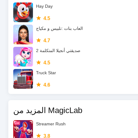
Hay Day
4.5
العاب بنات :تلبيس و مكياج
4.7
صديقتي أنجيلا المتكلمة 2
4.5
Truck Star
4.6
المزيد من MagicLab
Streamer Rush
3.8