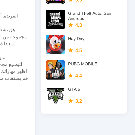
Grand Theft Auto: San
Andreas
4.3
هل تشعر 
Hay Day
4.5
هناك أنواع مختلفة من ألعاب التململ الرائعة: Pop-Its، Infinity Cubes، Fidget Spinners، Squishies Tangles، Boinks، وغيرها الكثير...
PUBG MOBILE
أظهر مهاراتك 
4.4
قم بصفقات مربح
GTA 5
3.2
ألعاب المضايقة مريحة ورائعة، وتحمل قدرًا لا يُحصى من المرح، تمامًا مثل لعبة تداول المضايقة ثلاثية الأبعاد! ستُرضيك الكثير من ألعاب المضايقة!