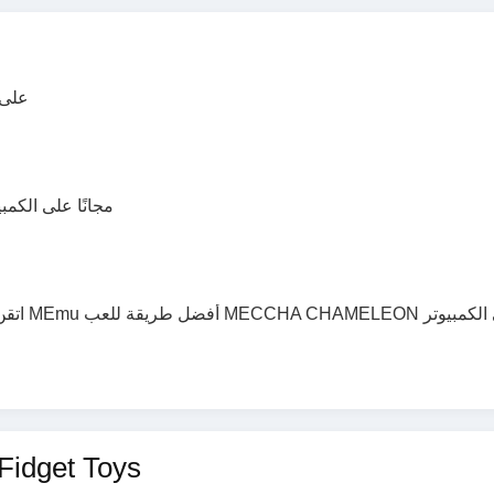
إلعب ILE
تحميل MECCHA CHAMELEON مجانًا على ا
محتوى مشابه لـ ys