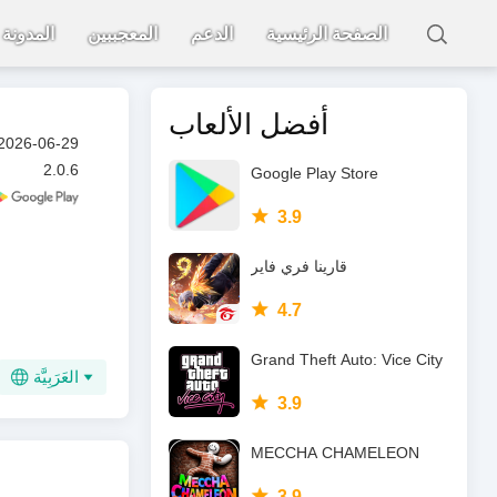
الصفحة الرئيسية
الدعم
المعجببين
المدونة
أفضل الألعاب
2026-06-29
2.0.6
Google Play Store
3.9
قارينا فري فاير
4.7
Grand Theft Auto: Vice City
العَرَبِيَّة
3.9
MECCHA CHAMELEON
3.9