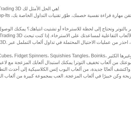
هل ترغب بجمع كل ألعاب التململ في العالم؟ إذًا، لعبة Fidget Trading 3D هي الحل الأمثل لك!
بالتوتر وتحتاج إلى لحظة للاسترخاء أو تشتيت انتباهك؟ يمكنك الوصو
واكتشف ألعابًا جديدة، من ألعاب البوب إتس الكلاسيكية إلى أحدث الت
ة وكن خبيرًا في ألعاب المزعجة. العب بمجموعة كبيرة من ألعاب المز